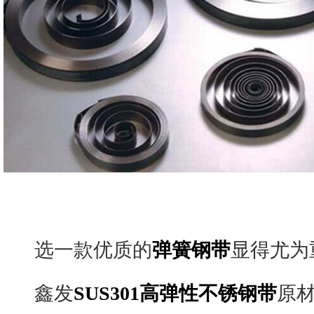
选一款优质的
弹簧钢带
显得尤为
鑫发
SUS301高弹性不锈钢带
原