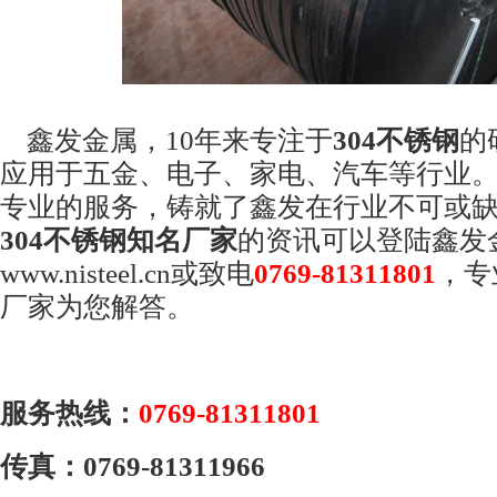
鑫发金属，
10
年来专注于
304
不锈钢
的
应用于五金、电子、家电、汽车等行业
专业的服务，铸就了鑫发在行业不可或
304
不锈钢知名厂家
的资讯可以登陆鑫发
www.nisteel.cn
或致电
0769-81311801
，专
厂家为您解答。
服务热线：
0769-81311801
传真：
0769-81311966