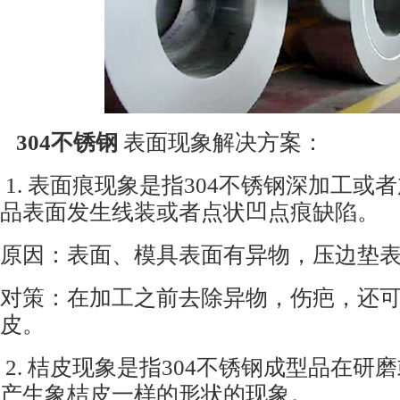
304
不锈钢
表面现象
解决方案：
1.
表面痕现象是指
304
不锈钢深加工或者
品表面发生线装或者点状凹点痕缺陷。
原因：表面、模具表面有异物，压边垫
对策：在加工之前去除异物，伤疤，还
皮。
2.
桔皮现象是指
304
不锈钢成型品在研磨
产生象桔皮一样的形状的现象。