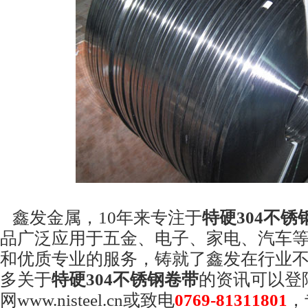
鑫发金属，
10
年来专注于
特硬
304
不锈
品广泛应用于五金、电子、家电、汽车
和优质专业的服务，铸就了鑫发在行业
多关于
特硬
304
不锈钢卷带
的资讯可以登
网
www.nisteel.cn
或致电
0769-81311801
，