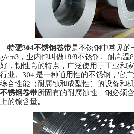
特硬
304
不锈钢卷带
是不锈钢中常见的
g/cm3
，业内也叫做
18/8
不锈钢。耐高温
8
好，韧性高的特点，广泛使用于工业和
行业。
304
是一种通用性的不锈钢，它广
综合性能（耐腐蚀和成型性）的设备和
不锈钢卷带
所固有的耐腐蚀性，钢必须
上的镍含量。