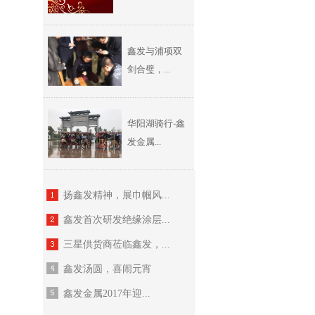
鑫发与浦项双
剑合璧，...
华阳湖骑行-鑫
发金属...
扬鑫发精神，展巾帼风...
鑫发首次研发绝缘涂层...
三星供货商莅临鑫发，...
鑫发汤圆，喜闹元宵
鑫发金属2017年迎...