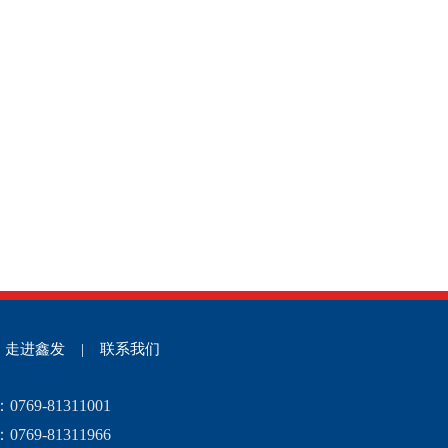
走进鑫发
|
联系我们
769-81311001
769-81311966