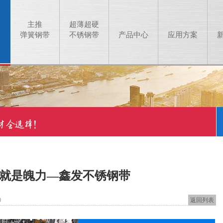
主推
超薄超硬
弹簧钢带
不锈钢带
产品中心
应用方案
 就是魄力—鑫发不锈钢带
0
返回列表